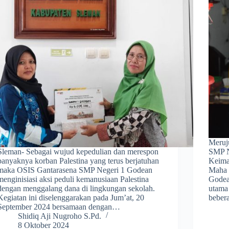
Meruj
Sleman- Sebagai wujud kepedulian dan merespon
SMP N
banyaknya korban Palestina yang terus berjatuhan
Keima
maka OSIS Gantarasena SMP Negeri 1 Godean
Maha 
menginisiasi aksi peduli kemanusiaan Palestina
Godea
dengan menggalang dana di lingkungan sekolah.
utama 
Kegiatan ini diselenggarakan pada Jum’at, 20
bebe
September 2024 bersamaan dengan…
Shidiq Aji Nugroho S.Pd.
8 Oktober 2024