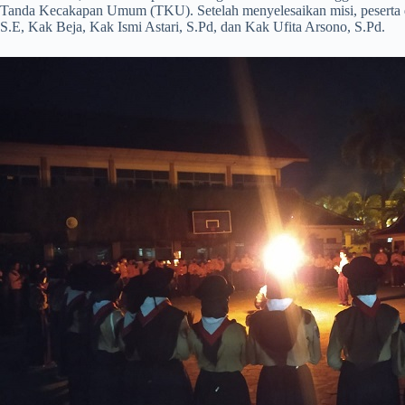
Tanda Kecakapan Umum (TKU). Setelah menyelesaikan misi, peserta 
S.E, Kak Beja, Kak Ismi Astari, S.Pd, dan Kak Ufita Arsono, S.Pd.