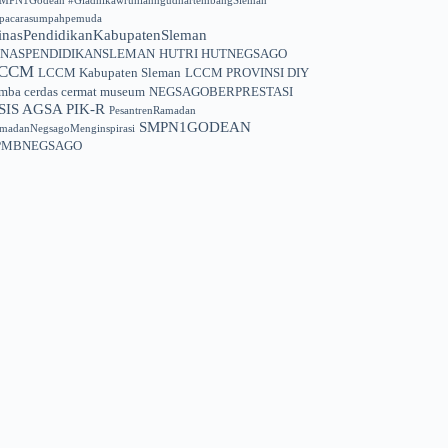
MPN1Godean #GladhikawruhlanngudhartembangSleman
pacarasumpahpemuda
inasPendidikanKabupatenSleman
INASPENDIDIKANSLEMAN
HUTRI HUTNEGSAGO
CCM
LCCM Kabupaten Sleman
LCCM PROVINSI DIY
mba cerdas cermat museum
NEGSAGOBERPRESTASI
SIS AGSA PIK-R
PesantrenRamadan
SMPN1GODEAN
madanNegsagoMenginspirasi
PMBNEGSAGO