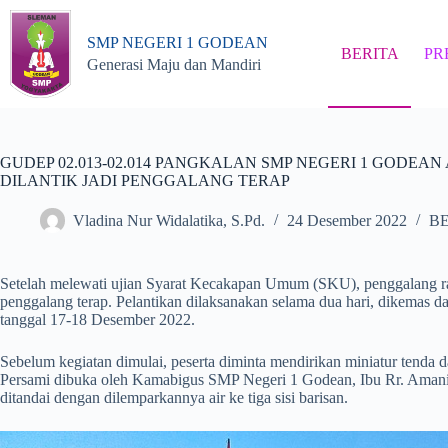
Skip
to
SMP NEGERI 1 GODEAN
content
BERITA
PR
Generasi Maju dan Mandiri
GUDEP 02.013-02.014 PANGKALAN SMP NEGERI 1 GODE
DILANTIK JADI PENGGALANG TERAP
Vladina Nur Widalatika, S.Pd.
24 Desember 2022
B
Setelah melewati ujian Syarat Kecakapan Umum (SKU), penggalang ra
penggalang terap. Pelantikan dilaksanakan selama dua hari, dikemas 
tanggal 17-18 Desember 2022.
Sebelum kegiatan dimulai, peserta diminta mendirikan miniatur tenda
Persami dibuka oleh Kamabigus SMP Negeri 1 Godean, Ibu Rr. Amani
ditandai dengan dilemparkannya air ke tiga sisi barisan.