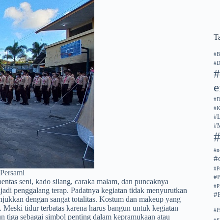
T
#B
#D
#
#D
#
#
#
#n
#
#P
Persami
#
pentas seni, kado silang, caraka malam, dan puncaknya
#
njadi penggalang terap. Padatnya kegiatan tidak menyurutkan
#
unjukkan dengan sangat totalitas. Kostum dan makeup yang
eski tidur terbatas karena harus bangun untuk kegiatan
#P
 tiga sebagai simbol penting dalam kepramukaan atau