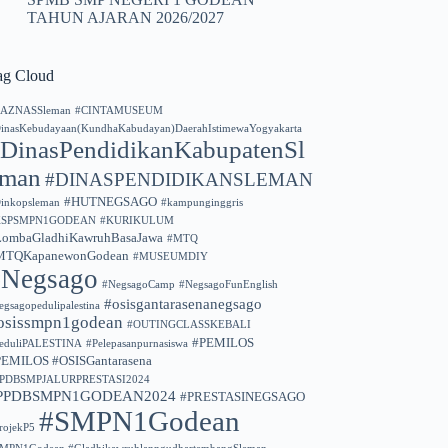
TAHUN AJARAN 2026/2027
ag Cloud
AZNASSleman
#CINTAMUSEUM
inasKebudayaan(KundhaKabudayan)DaerahIstimewaYogyakarta
DinasPendidikanKabupatenSl
eman
#DINASPENDIDIKANSLEMAN
#HUTNEGSAGO
inkopsleman
#kampunginggris
KSPSMPN1GODEAN
#KURIKULUM
LombaGladhiKawruhBasaJawa
#MTQ
MTQKapanewonGodean
#MUSEUMDIY
#Negsago
#NegsagoCamp
#NegsagoFunEnglish
#osisgantarasenanegsago
egsagopedulipalestina
osissmpn1godean
#OUTINGCLASSKEBALI
#PEMILOS
eduliPALESTINA
#Pelepasanpurnasiswa
PEMILOS #OSISGantarasena
PPDBSMPJALURPRESTASI2024
PPDBSMPN1GODEAN2024
#PRESTASINEGSAGO
#SMPN1Godean
rojekP5