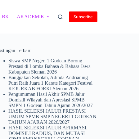
 BK
AKADEMIK
Subscribe
ostingan Terbaru
Siswa SMP Negeri 1 Godean Borong
Prestasi di Lomba Bahasa & Bahasa Jawa
Kabupaten Sleman 2026
Banggakan Sekolah, Adinda Andrianing
Putri Raih Juara 1 Karate Kategori Festival
KEJURKAB FORKI Sleman 2026
Pengumuman Hasil Akhir SPMB Jalur
Domisili Wilayah dan Apresiasi SPMB
SMPN 1 Godean Tahun Ajaran 2026/2027
HASIL SELEKSI JALUR PRESTASI
UMUM SPMB SMP NEGERI 1 GODEAN
TAHUN AJARAN 2026/2027
HASIL SELEKSI JALUR AFIRMASI,
DOMISILI RADIUS, DAN MUTASI
SPMB SMP NEGERI 1 GODEAN