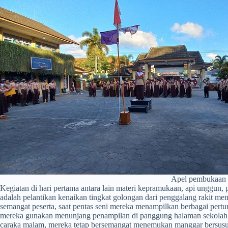
Apel pembukaan 
Kegiatan di hari pertama antara lain materi kepramukaan, api unggun, 
adalah pelantikan kenaikan tingkat golongan dari penggalang rakit me
semangat peserta, saat pentas seni mereka menampilkan berbagai pert
mereka gunakan menunjang penampilan di panggung halaman sekolah. M
caraka malam, mereka tetap bersemangat menemukan manggar bersusun