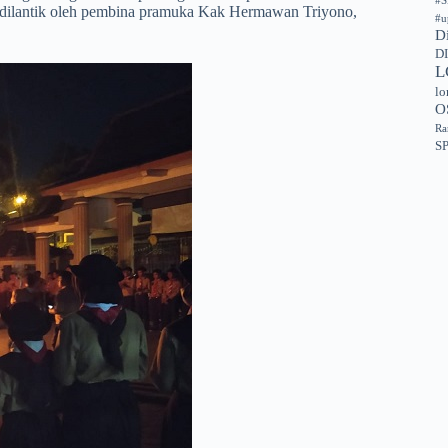
#S
dilantik oleh pembina pramuka Kak Hermawan Triyono,
#u
D
D
L
lo
O
Ra
S