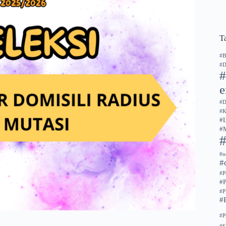
T
#B
#D
#
#D
#
#
#
#n
#
#P
#
#
#
#P