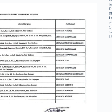
#S
#u
D
D
L
lo
O
Ra
S