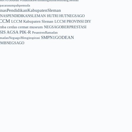
MPN1Godean #GladhikawruhlanngudhartembangSleman
pacarasumpahpemuda
inasPendidikanKabupatenSleman
INASPENDIDIKANSLEMAN
HUTRI HUTNEGSAGO
CCM
LCCM Kabupaten Sleman
LCCM PROVINSI DIY
mba cerdas cermat museum
NEGSAGOBERPRESTASI
SIS AGSA PIK-R
PesantrenRamadan
SMPN1GODEAN
madanNegsagoMenginspirasi
PMBNEGSAGO