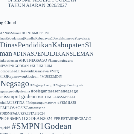
TAHUN AJARAN 2026/2027
ag Cloud
AZNASSleman
#CINTAMUSEUM
inasKebudayaan(KundhaKabudayan)DaerahIstimewaYogyakarta
DinasPendidikanKabupatenSl
eman
#DINASPENDIDIKANSLEMAN
#HUTNEGSAGO
inkopsleman
#kampunginggris
KSPSMPN1GODEAN
#KURIKULUM
LombaGladhiKawruhBasaJawa
#MTQ
MTQKapanewonGodean
#MUSEUMDIY
#Negsago
#NegsagoCamp
#NegsagoFunEnglish
#osisgantarasenanegsago
egsagopedulipalestina
osissmpn1godean
#OUTINGCLASSKEBALI
#PEMILOS
eduliPALESTINA
#Pelepasanpurnasiswa
PEMILOS #OSISGantarasena
PPDBSMPJALURPRESTASI2024
PPDBSMPN1GODEAN2024
#PRESTASINEGSAGO
#SMPN1Godean
rojekP5