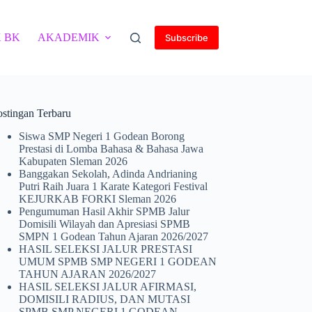
 BK
AKADEMIK
Subscribe
ostingan Terbaru
Siswa SMP Negeri 1 Godean Borong
Prestasi di Lomba Bahasa & Bahasa Jawa
Kabupaten Sleman 2026
Banggakan Sekolah, Adinda Andrianing
Putri Raih Juara 1 Karate Kategori Festival
KEJURKAB FORKI Sleman 2026
Pengumuman Hasil Akhir SPMB Jalur
Domisili Wilayah dan Apresiasi SPMB
SMPN 1 Godean Tahun Ajaran 2026/2027
HASIL SELEKSI JALUR PRESTASI
UMUM SPMB SMP NEGERI 1 GODEAN
TAHUN AJARAN 2026/2027
HASIL SELEKSI JALUR AFIRMASI,
DOMISILI RADIUS, DAN MUTASI
SPMB SMP NEGERI 1 GODEAN