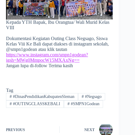
Kepada YTH Bapak, Ibu Orangtua/ Wali Murid Kelas
VIII
Dokumentasi Kegiatan Outing Class Negsago, Siswa
Kelas Viii Ke Bali dapat diakses di instagram sekolah,
@smpn1godean atau klik tautan
https://www.instagram.com/smpn1godean?
igsh=MWg0MmpocW15MXAxNg==
Jangan lupa di-follow Terima kasih
Tag
#
#DinasPendidikanKabupatenSleman
#
#Negsago
#
#OUTINGCLASSKEBALI
#
#SMPN1Godean
PREVIOUS
NEXT