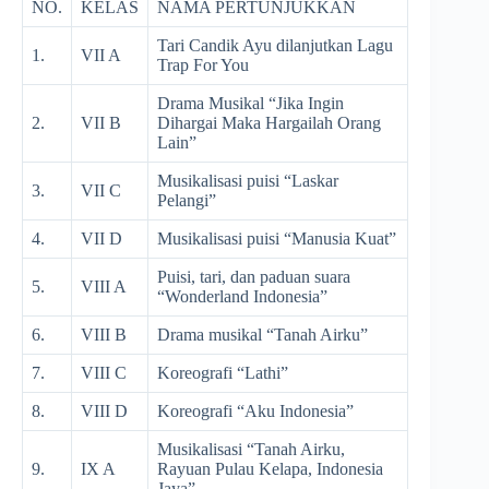
NO.
KELAS
NAMA PERTUNJUKKAN
Tari Candik Ayu dilanjutkan Lagu
1.
VII A
Trap For You
Drama Musikal “Jika Ingin
2.
VII B
Dihargai Maka Hargailah Orang
Lain”
Musikalisasi puisi “Laskar
3.
VII C
Pelangi”
4.
VII D
Musikalisasi puisi “Manusia Kuat”
Puisi, tari, dan paduan suara
5.
VIII A
“Wonderland Indonesia”
6.
VIII B
Drama musikal “Tanah Airku”
7.
VIII C
Koreografi “Lathi”
8.
VIII D
Koreografi “Aku Indonesia”
Musikalisasi “Tanah Airku,
9.
IX A
Rayuan Pulau Kelapa, Indonesia
Jaya”