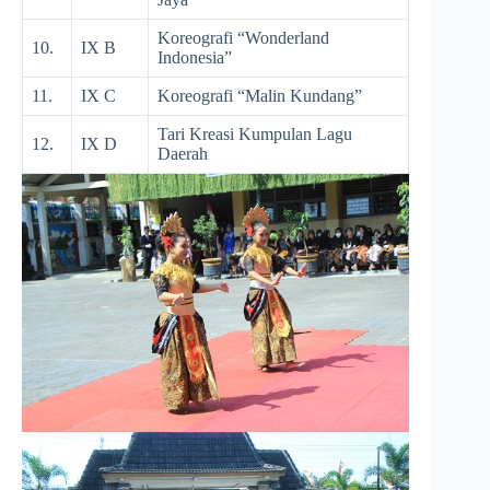
Koreografi “Wonderland
10.
IX B
Indonesia”
11.
IX C
Koreografi “Malin Kundang”
Tari Kreasi Kumpulan Lagu
12.
IX D
Daerah