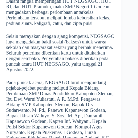
Dalam rangka memperingati HUT NEGSAGO, HUT
RI, dan HUT Pramuka, maka SMP Negeri 1 Godean
mengadakan berbagai perlombaan antarkelas.
Perlombaan tersebut meliputi lomba kebersihan kelas,
paduan suara, kaligrafi, catur, dan cipta puisi.
Selain merayakan dengan ajang kompetisi, NEGSAGO
juga mengadakan bakti sosial (baksos) untuk warga
sekolah dan masyarakat sekitar yang berhak menerima.
Seluruh penerima diberikan kartu untuk ditukarkan
dengan sembako. Penyerahan baksos diberikan pada
puncak acara HUT NEGSAGO, yaitu tanggal 21
Agustus 2022.
Pada puncak acara, NEGSAGO turut mengundang
pejabat-pejabat penting meliputi Kepala Bidang
Pembinaan SMP Dinas Pendidikan Kabupaten Sleman,
Ibu Dwi Warni Yuliastuti, A.P., M.Pd, Pengawas
Bidang SMP Kabupaten Sleman, Bapak Drs.
Sudarwanto, M. Pd., Panewu Kapanewon Godean,
Bapak Ikhsan Waluyo, S. Sos., M. Ap., Danramil
Kapanewon Godean, Kapten Inf. Wahyani, Kepala
Polisi Sektor Kapanewon Godean, Kompol Agus
Nuryanto, Kepala Puskemas 1 Godean, Lurah
Kalurahan Sidoluhur, Bapak Hernawan Zudanti, S.E.,