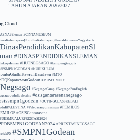
TAHUN AJARAN 2026/2027
ag Cloud
AZNASSleman
#CINTAMUSEUM
inasKebudayaan(KundhaKabudayan)DaerahIstimewaYogyakarta
DinasPendidikanKabupatenSl
eman
#DINASPENDIDIKANSLEMAN
#HUTNEGSAGO
inkopsleman
#kampunginggris
KSPSMPN1GODEAN
#KURIKULUM
LombaGladhiKawruhBasaJawa
#MTQ
MTQKapanewonGodean
#MUSEUMDIY
#Negsago
#NegsagoCamp
#NegsagoFunEnglish
#osisgantarasenanegsago
egsagopedulipalestina
osissmpn1godean
#OUTINGCLASSKEBALI
#PEMILOS
eduliPALESTINA
#Pelepasanpurnasiswa
PEMILOS #OSISGantarasena
PPDBSMPJALURPRESTASI2024
PPDBSMPN1GODEAN2024
#PRESTASINEGSAGO
#SMPN1Godean
rojekP5