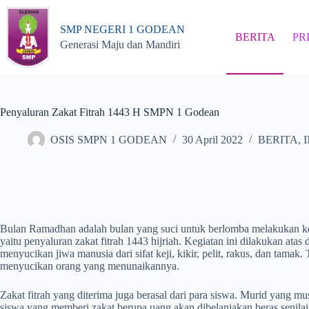
Skip
to
SMP NEGERI 1 GODEAN
content
BERITA
PR
Generasi Maju dan Mandiri
Penyaluran Zakat Fitrah 1443 H SMPN 1 Godean
OSIS SMPN 1 GODEAN
30 April 2022
BERITA
,
Bulan Ramadhan adalah bulan yang suci untuk berlomba melakukan 
yaitu penyaluran zakat fitrah 1443 hijriah. Kegiatan ini dilakukan ata
menyucikan jiwa manusia dari sifat keji, kikir, pelit, rakus, dan tamak
menyucikan orang yang menunaikannya.
Zakat fitrah yang diterima juga berasal dari para siswa. Murid yang m
siswa yang memberi zakat berupa uang akan dibelanjakan beras senilai