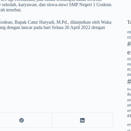
ar sekolah, karyawan, dan siswa-siswi SMP Negeri 1 Godean.
ah tersebut.
T
Godean, Bapak Catur Haryadi, M.Pd., dilanjutkan oleh Waka
sung dengan lancar pada hari Selasa 26 April 2022 dengan
#B
#D
#
#D
#
#
#
#n
#
#P
#
#
#
#P