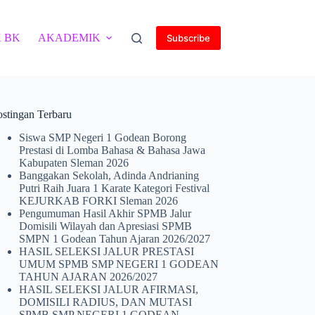
 BK
AKADEMIK
Subscribe
ostingan Terbaru
Siswa SMP Negeri 1 Godean Borong
Prestasi di Lomba Bahasa & Bahasa Jawa
Kabupaten Sleman 2026
Banggakan Sekolah, Adinda Andrianing
Putri Raih Juara 1 Karate Kategori Festival
KEJURKAB FORKI Sleman 2026
Pengumuman Hasil Akhir SPMB Jalur
Domisili Wilayah dan Apresiasi SPMB
SMPN 1 Godean Tahun Ajaran 2026/2027
HASIL SELEKSI JALUR PRESTASI
UMUM SPMB SMP NEGERI 1 GODEAN
TAHUN AJARAN 2026/2027
HASIL SELEKSI JALUR AFIRMASI,
DOMISILI RADIUS, DAN MUTASI
SPMB SMP NEGERI 1 GODEAN