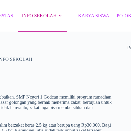
ESTASI
INFO SEKOLAH
KARYA SISWA
POJOK
P
INFO SEKOLAH
kebaikan. SMP Negeri 1 Godean memiliki program ramadhan
s dasar golongan yang berhak menerima zakat, bertujuan untuk
. Tidak hanya itu, zakat juga bisa membersihkan dan
uslim berzakat beras 2,5 kg atau berupa uang Rp30.000. Bagi
 2,5 kg. Kemudian, jika sudah terkumpul zakat tersebut