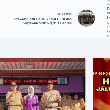
#S
#u
D
D
NEXT
POS
L
Syawalan dan Halal-Bihalal Guru dan
lo
Karyawan SMP Negeri 1 Godean
O
Ra
S