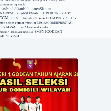
MPN1Godean #GladhikawruhlanngudhartembangSleman
pacarasumpahpemuda
inasPendidikanKabupatenSleman
INASPENDIDIKANSLEMAN
HUTRI HUTNEGSAGO
CCM
LCCM Kabupaten Sleman
LCCM PROVINSI DIY
mba cerdas cermat museum
NEGSAGOBERPRESTASI
SIS AGSA PIK-R
PesantrenRamadan
SMPN1GODEAN
madanNegsagoMenginspirasi
PMBNEGSAGO