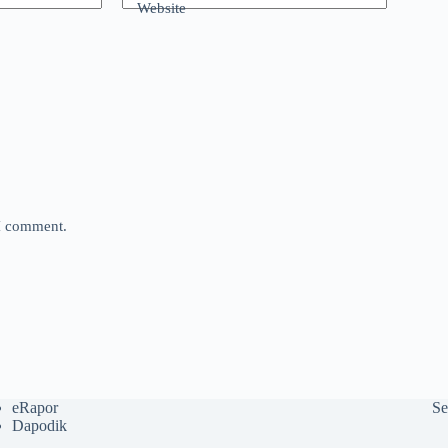
Website
 I comment.
eRapor
Se
Dapodik