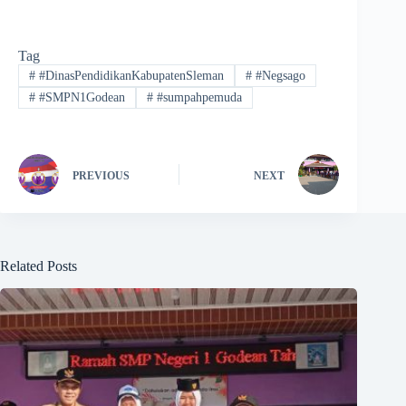
Tag
#
#DinasPendidikanKabupatenSleman
#
#Negsago
#
#SMPN1Godean
#
#sumpahpemuda
PREVIOUS
NEXT
Related Posts