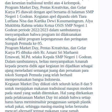
dan kesenian tradisional terdiri atas 4 kelompok.
Program Market Day, Pentas Kreativitas, dan Gelar
Karya P5 diawali dengan apel bersama di halaman SMP
Negeri 1 Godean. Kegiatan apel dipandu oleh Tiara
Lutfiana Nisa dan Kartika Dewi Kusumaningrum. Alya
Mukhbita Rahma selaku Ketua OSIS SMP Negeri 1
Godean periode 2022/2023 dalam sambutannya
menyampaikan bahwa program ini dilaksanakan
sebagai akhir program kepengurusan dan peringatan
Sumpah Pemuda ke-95.
Program Market Day, Pentas Kreativitas, dan Gelar
Karya P5 dibuka oleh Rr. Amani Sri Marhaeni
Ernawati, M.Pd. selaku Kepala SMP Negeri 1 Godean.
Dalam sambutannya, beliau menyampaikan Amanah
kepada peserta didik agar kegiatan ini dijadikan sebagai
ajang meneladani semangat juang dan persatuan para
tokoh Sumpah Pemuda yang telah berhasil
mempersatuakan bangsa Indonesia.
Kegiatan Market Day diikuti oleh seluruh kelas 8 dan 9
untuk menjajakan makanan tradisinoal maupun modern
pada stand yang sudah ditentukan. Hal yang ditekankan
pada pelaksanaan Market Day ini adalah bahwa setiap
harus harus meminimalisir penggunaan sampah plastik
sekali pakai, sehingga masing-masing kelas berusaha
mencari alternatif tempat makanan yang ramah