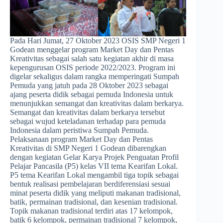
Pada Hari Jumat, 27 Oktober 2023 OSIS SMP Negeri 1
Godean menggelar program Market Day dan Pentas
Kreativitas sebagai salah satu kegiatan akhir di masa
kepengurusan OSIS periode 2022/2023. Program ini
digelar sekaligus dalam rangka memperingati Sumpah
Pemuda yang jatuh pada 28 Oktober 2023 sebagai
ajang peserta didik sebagai pemuda Indonesia untuk
menunjukkan semangat dan kreativitas dalam berkarya.
Semangat dan kreativitas dalam berkarya tersebut
sebagai wujud keteladanan terhadap para pemuda
Indonesia dalam peristiwa Sumpah Pemuda.
Pelaksanaan program Market Day dan Pentas
Kreativitas di SMP Negeri 1 Godean dibarengkan
dengan kegiatan Gelar Karya Projek Penguatan Profil
Pelajar Pancasila (P5) kelas VII tema Kearifan Lokal.
P5 tema Kearifan Lokal mengambil tiga topik sebagai
bentuk realisasi pembelajaran berdiferensiasi sesuai
minat peserta didik yang meliputi makanan tradisional,
batik, permainan tradisional, dan kesenian tradisional.
Topik makanan tradisional terdiri atas 17 kelompok,
batik 6 kelompok, permainan tradisional 7 kelompok,