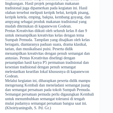
lingkungan. Hasil projek pengolahan makanan
tradisional juga dipamerkan pada kegiatan ini. Hasil
olahan tersebut meliputi keripik belut, keripik pisang,
keripik ketela, emping, bakpia, kembang goyang, dan
ampyang sebagai produk makanan tradisional yang
mudah ditemukan di kapanewon Godean.
Pentas Kreativitas diikuti oleh seluruh kelas 8 dan 9
untuk menampilkan kreativitas kelas dengan tema
Sumpah Pemuda. Tampilan yang disajikan oleh kelas
beragam, diantaranya paduan suara, drama klasikal,
tarian, dan musikalisasi puisi. Peserta didik
menampilkan kreativitas dengan penuh semangat dan
antusias. Pentas Kreativitas diselingi dengan
penampilan hasil karya P5 permainan tradisional dan
kesenian tradisional dengan penuh semangat
melestarikan kearifan lokal khususnya di kapanewon
Godean.
Melalui kegiatan ini, diharapkan peserta didik mampu
mengenang Kembali dan meneladani semangat juang
dan semangat persatuan pada tokoh Sumpah Pemuda.
Semangat persatuan pemuda perlu digaungkan Kembali
untuk menumbuhkan semangat toleransi di tengah
mulai pudarnya semangat persatuan bangsa saat ini.
(Khoiriyaningsih, S. Pd. Gr.)