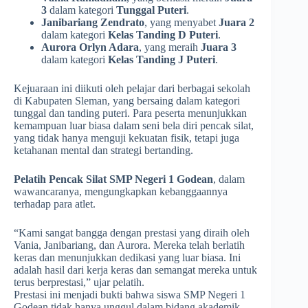
3
dalam kategori
Tunggal Puteri
.
Janibariang Zendrato
, yang menyabet
Juara 2
dalam kategori
Kelas Tanding D Puteri
.
Aurora Orlyn Adara
, yang meraih
Juara 3
dalam kategori
Kelas Tanding J Puteri
.
Kejuaraan ini diikuti oleh pelajar dari berbagai sekolah
di Kabupaten Sleman, yang bersaing dalam kategori
tunggal dan tanding puteri. Para peserta menunjukkan
kemampuan luar biasa dalam seni bela diri pencak silat,
yang tidak hanya menguji kekuatan fisik, tetapi juga
ketahanan mental dan strategi bertanding.
Pelatih Pencak Silat SMP Negeri 1 Godean
, dalam
wawancaranya, mengungkapkan kebanggaannya
terhadap para atlet.
“Kami sangat bangga dengan prestasi yang diraih oleh
Vania, Janibariang, dan Aurora. Mereka telah berlatih
keras dan menunjukkan dedikasi yang luar biasa. Ini
adalah hasil dari kerja keras dan semangat mereka untuk
terus berprestasi,” ujar pelatih.
Prestasi ini menjadi bukti bahwa siswa SMP Negeri 1
Godean tidak hanya unggul dalam bidang akademik,