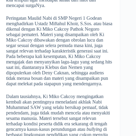
mencapai surgaNya.
Peringatan Maulid Nabi di SMP Negeri 1 Godean
menghadirkan Ustadz Miftahul Khoir, S.Sos. atau biasa
dikenal dengan Ki Miko Cakcoy Pathok Negoro
sebagai pemateri. Materi yang disampaikan oleh Ki
Miko Cakcoy dibawakan dengan obrolan lucu dan
segar sesuai dengan selera pemuda masa kini, juga
sangat relevan terhadap karakteristik generasi saat ini.
Pada beberapa kali kesempatan, Ki Miko Cakcoy
mengajak dan menyanyikan lagu-lagu yang sedang hits
saat ini, diantaranya Klebus dan Nemen yang
dipopulerkan oleh Deny Caknan, sehingga audiens
tidak merasa bosan dan materi yang disampaikan pun
dapat melekat pada siapapun yang mendengarnya.
Dalam tausiahnya, Ki Miko Cakcoy mengingatkan
kembali akan pentingnya meneladani akhlak Nabi
Muhammad SAW yang selalu bersikap pemaaf, tidak
pendendam, juga tidak mudah mencela atau menyakiti
sesama manusia. Materi tersebut sangat relevan
terhadap kondisi peserta didik era sekarang di tengah
gencarnya kasus-kasus perundungan atau
bullying
di
berbagai lingkungan pendidikan yang cukup menyita