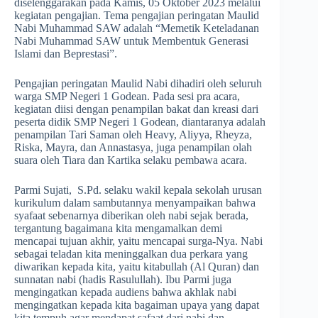
diselenggarakan pada Kamis, 05 Oktober 2023 melalui
kegiatan pengajian. Tema pengajian peringatan Maulid
Nabi Muhammad SAW adalah “Memetik Keteladanan
Nabi Muhammad SAW untuk Membentuk Generasi
Islami dan Beprestasi”.
Pengajian peringatan Maulid Nabi dihadiri oleh seluruh
warga SMP Negeri 1 Godean. Pada sesi pra acara,
kegiatan diisi dengan penampilan bakat dan kreasi dari
peserta didik SMP Negeri 1 Godean, diantaranya adalah
penampilan Tari Saman oleh Heavy, Aliyya, Rheyza,
Riska, Mayra, dan Annastasya, juga penampilan olah
suara oleh Tiara dan Kartika selaku pembawa acara.
Parmi Sujati, S.Pd. selaku wakil kepala sekolah urusan
kurikulum dalam sambutannya menyampaikan bahwa
syafaat sebenarnya diberikan oleh nabi sejak berada,
tergantung bagaimana kita mengamalkan demi
mencapai tujuan akhir, yaitu mencapai surga-Nya. Nabi
sebagai teladan kita meninggalkan dua perkara yang
diwarikan kepada kita, yaitu kitabullah (Al Quran) dan
sunnatan nabi (hadis Rasulullah). Ibu Parmi juga
mengingatkan kepada audiens bahwa akhlak nabi
mengingatkan kepada kita bagaiman upaya yang dapat
kita tempuh agar mendapat safaat dari nabi dan