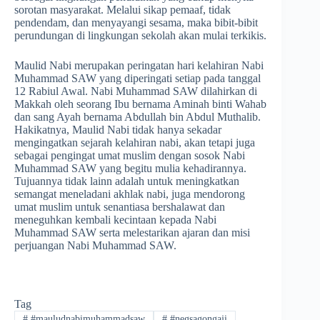
sorotan masyarakat. Melalui sikap pemaaf, tidak
pendendam, dan menyayangi sesama, maka bibit-bibit
perundungan di lingkungan sekolah akan mulai terkikis.
Maulid Nabi merupakan peringatan hari kelahiran Nabi
Muhammad SAW yang diperingati setiap pada tanggal
12 Rabiul Awal. Nabi Muhammad SAW dilahirkan di
Makkah oleh seorang Ibu bernama Aminah binti Wahab
dan sang Ayah bernama Abdullah bin Abdul Muthalib.
Hakikatnya, Maulid Nabi tidak hanya sekadar
mengingatkan sejarah kelahiran nabi, akan tetapi juga
sebagai pengingat umat muslim dengan sosok Nabi
Muhammad SAW yang begitu mulia kehadirannya.
Tujuannya tidak lainn adalah untuk meningkatkan
semangat meneladani akhlak nabi, juga mendorong
umat muslim untuk senantiasa bershalawat dan
meneguhkan kembali kecintaan kepada Nabi
Muhammad SAW serta melestarikan ajaran dan misi
perjuangan Nabi Muhammad SAW.
Tag
#
#mauludnabimuhammadsaw
#
#negsagongaji